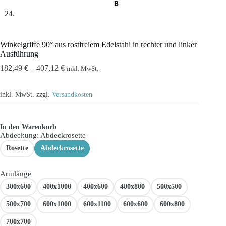
Winkelgriffe 90° aus rostfreiem Edelstahl in rechter und linker
Ausführung
182,49
€
–
407,12
€
inkl. MwSt.
inkl. MwSt.
zzgl.
Versandkosten
In den Warenkorb
Abdeckung
: Abdeckrosette
Rosette
Abdeckrosette
Armlänge
300x600
400x1000
400x600
400x800
500x500
500x700
600x1000
600x1100
600x600
600x800
700x700