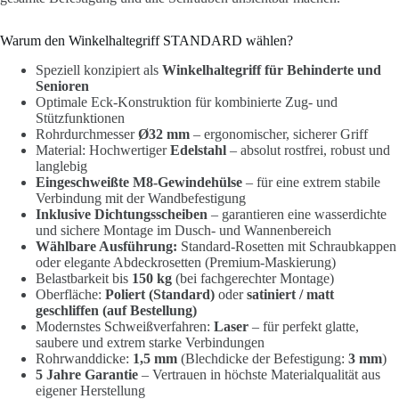
Warum den Winkelhaltegriff STANDARD wählen?
Speziell konzipiert als
Winkelhaltegriff für Behinderte und
Senioren
Optimale Eck-Konstruktion für kombinierte Zug- und
Stützfunktionen
Rohrdurchmesser
Ø32 mm
– ergonomischer, sicherer Griff
Material: Hochwertiger
Edelstahl
– absolut rostfrei, robust und
langlebig
Eingeschweißte M8-Gewindehülse
– für eine extrem stabile
Verbindung mit der Wandbefestigung
Inklusive Dichtungsscheiben
– garantieren eine wasserdichte
und sichere Montage im Dusch- und Wannenbereich
Wählbare Ausführung:
Standard-Rosetten mit Schraubkappen
oder elegante Abdeckrosetten (Premium-Maskierung)
Belastbarkeit bis
150 kg
(bei fachgerechter Montage)
Oberfläche:
Poliert (Standard)
oder
satiniert / matt
geschliffen (auf Bestellung)
Modernstes Schweißverfahren:
Laser
– für perfekt glatte,
saubere und extrem starke Verbindungen
Rohrwanddicke:
1,5 mm
(Blechdicke der Befestigung:
3 mm
)
5 Jahre Garantie
– Vertrauen in höchste Materialqualität aus
eigener Herstellung