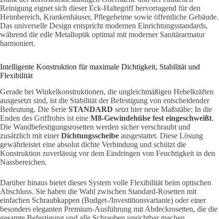
Reinigung eignet sich dieser Eck-Haltegriff hervorragend für den
Heimbereich, Krankenhäuser, Pflegeheime sowie öffentliche Gebäude.
Das universelle Design entspricht modernen Einrichtungsstandards,
während die edle Metalloptik optimal mit moderner Sanitärarmatur
harmoniert.
Intelligente Konstruktion für maximale Dichtigkeit, Stabilität und
Flexibilität
Gerade bei Winkelkonstruktionen, die ungleichmäßigen Hebelkräften
ausgesetzt sind, ist die Stabilität der Befestigung von entscheidender
Bedeutung. Die Serie
STANDARD
setzt hier neue Maßstäbe: In die
Enden des Griffrohrs ist eine
M8-Gewindehülse fest eingeschweißt
.
Die Wandbefestigungsrosetten werden sicher verschraubt und
zusätzlich mit einer
Dichtungsscheibe
ausgestattet. Diese Lösung
gewährleistet eine absolut dichte Verbindung und schützt die
Konstruktion zuverlässig vor dem Eindringen von Feuchtigkeit in den
Nassbereichen.
Darüber hinaus bietet dieses System volle Flexibilität beim optischen
Abschluss. Sie haben die Wahl zwischen Standard-Rosetten mit
einfachen Schraubkappen (Budget-/Investitionsvariante) oder einer
besonders eleganten Premium-Ausführung mit Abdeckrosetten, die die
gesamte Befestigung und alle Schrauben unsichtbar machen.