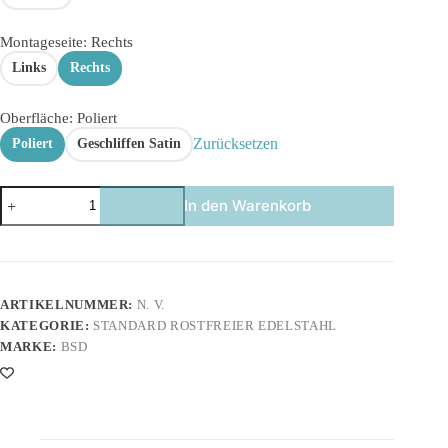
Montageseite
: Rechts
Links
Rechts
Oberfläche
: Poliert
Zurücksetzen
Poliert
Geschliffen Satin
Winkelgriffe
In den Warenkorb
90°
aus
rostfreiem
Edelstahl
in
rechter
ARTIKELNUMMER:
N. V.
und
KATEGORIE:
STANDARD ROSTFREIER EDELSTAHL
linker
Ausführung
MARKE:
BSD
Menge