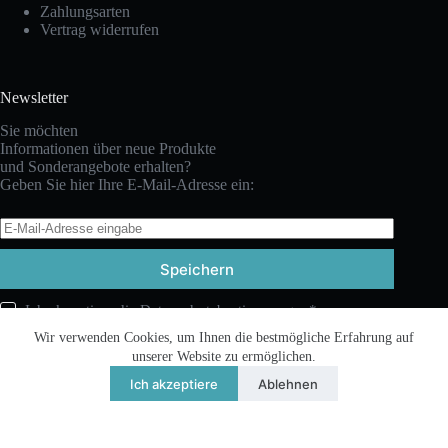
Zahlungsarten
Vertrag widerrufen
Newsletter
Sie möchten
Informationen über neue Produkte
und Sonderangebote erhalten?
Geben Sie hier Ihre E-Mail-Adresse ein:
Speichern
Ich akzeptiere die Datenschutzbestimmungen*
Wir verwenden Cookies, um Ihnen die bestmögliche Erfahrung auf
unserer Website zu ermöglichen.
Ich akzeptiere
Ablehnen
Copyright © 2026 - WordPress Theme by LetGrow
Vertrag widerrufen