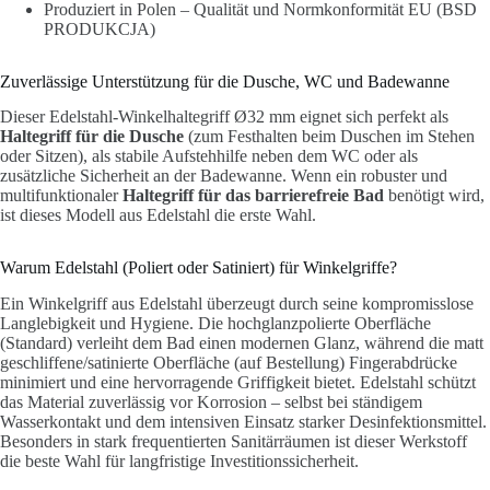
Produziert in Polen – Qualität und Normkonformität EU (BSD
PRODUKCJA)
Zuverlässige Unterstützung für die Dusche, WC und Badewanne
Dieser Edelstahl-Winkelhaltegriff Ø32 mm eignet sich perfekt als
Haltegriff für die Dusche
(zum Festhalten beim Duschen im Stehen
oder Sitzen), als stabile Aufstehhilfe neben dem WC oder als
zusätzliche Sicherheit an der Badewanne. Wenn ein robuster und
multifunktionaler
Haltegriff für das barrierefreie Bad
benötigt wird,
ist dieses Modell aus Edelstahl die erste Wahl.
Warum Edelstahl (Poliert oder Satiniert) für Winkelgriffe?
Ein Winkelgriff aus Edelstahl überzeugt durch seine kompromisslose
Langlebigkeit und Hygiene. Die hochglanzpolierte Oberfläche
(Standard) verleiht dem Bad einen modernen Glanz, während die matt
geschliffene/satinierte Oberfläche (auf Bestellung) Fingerabdrücke
minimiert und eine hervorragende Griffigkeit bietet. Edelstahl schützt
das Material zuverlässig vor Korrosion – selbst bei ständigem
Wasserkontakt und dem intensiven Einsatz starker Desinfektionsmittel.
Besonders in stark frequentierten Sanitärräumen ist dieser Werkstoff
die beste Wahl für langfristige Investitionssicherheit.