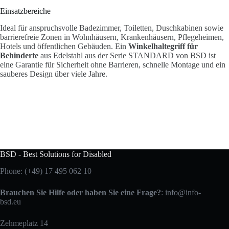
Einsatzbereiche
Ideal für anspruchsvolle Badezimmer, Toiletten, Duschkabinen sowie
barrierefreie Zonen in Wohnhäusern, Krankenhäusern, Pflegeheimen,
Hotels und öffentlichen Gebäuden. Ein
Winkelhaltegriff für
Behinderte
aus Edelstahl aus der Serie STANDARD von BSD ist
eine Garantie für Sicherheit ohne Barrieren, schnelle Montage und ein
sauberes Design über viele Jahre.
BSD - Best Solutions for Disabled
Phone:
(+49) 17 495 062 10
Brauchen Sie Hilfe oder haben Sie eine Frage?
:
info@info-
bsd.eu
Zehmeplatz 14