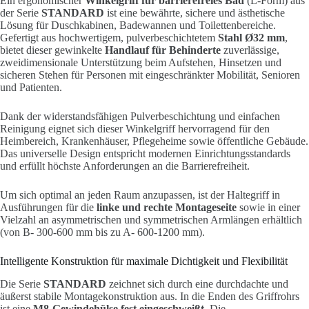
Ein ergonomischer
Winkelgriff für barrierefreies Bad
(L-Form) aus
der Serie
STANDARD
ist eine bewährte, sichere und ästhetische
Lösung für Duschkabinen, Badewannen und Toilettenbereiche.
Gefertigt aus hochwertigem, pulverbeschichtetem
Stahl Ø32 mm
,
bietet dieser gewinkelte
Handlauf für Behinderte
zuverlässige,
zweidimensionale Unterstützung beim Aufstehen, Hinsetzen und
sicheren Stehen für Personen mit eingeschränkter Mobilität, Senioren
und Patienten.
Dank der widerstandsfähigen Pulverbeschichtung und einfachen
Reinigung eignet sich dieser Winkelgriff hervorragend für den
Heimbereich, Krankenhäuser, Pflegeheime sowie öffentliche Gebäude.
Das universelle Design entspricht modernen Einrichtungsstandards
und erfüllt höchste Anforderungen an die Barrierefreiheit.
Um sich optimal an jeden Raum anzupassen, ist der Haltegriff in
Ausführungen für die
linke und rechte Montageseite
sowie in einer
Vielzahl an asymmetrischen und symmetrischen Armlängen erhältlich
(von B- 300-600 mm bis zu A- 600-1200 mm).
Intelligente Konstruktion für maximale Dichtigkeit und Flexibilität
Die Serie
STANDARD
zeichnet sich durch eine durchdachte und
äußerst stabile Montagekonstruktion aus. In die Enden des Griffrohrs
ist eine
M8-Gewindehülse fest eingeschweißt
. Die