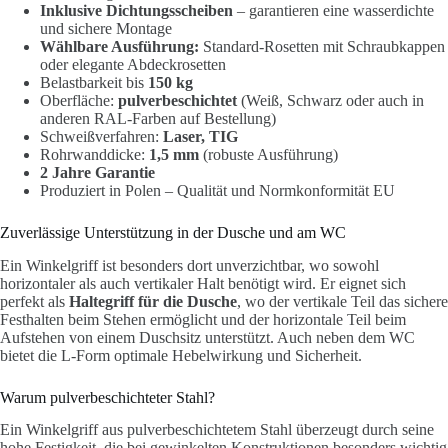
Inklusive Dichtungsscheiben
– garantieren eine wasserdichte
und sichere Montage
Wählbare Ausführung:
Standard-Rosetten mit Schraubkappen
oder elegante Abdeckrosetten
Belastbarkeit bis
150 kg
Oberfläche:
pulverbeschichtet
(Weiß, Schwarz oder auch in
anderen RAL-Farben auf Bestellung)
Schweißverfahren:
Laser, TIG
Rohrwanddicke:
1,5 mm
(robuste Ausführung)
2 Jahre Garantie
Produziert in Polen – Qualität und Normkonformität EU
Zuverlässige Unterstützung in der Dusche und am WC
Ein Winkelgriff ist besonders dort unverzichtbar, wo sowohl
horizontaler als auch vertikaler Halt benötigt wird. Er eignet sich
perfekt als
Haltegriff für die Dusche
, wo der vertikale Teil das sichere
Festhalten beim Stehen ermöglicht und der horizontale Teil beim
Aufstehen von einem Duschsitz unterstützt. Auch neben dem WC
bietet die L-Form optimale Hebelwirkung und Sicherheit.
Warum pulverbeschichteter Stahl?
Ein Winkelgriff aus pulverbeschichtetem Stahl überzeugt durch seine
hohe Festigkeit, die bei gewinkelten Konstruktionen besonders wichtig