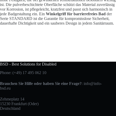
ist. Die pulverbeschichtete Oberfläche schützt das Material zuverlässig
vor Korrosion, ist pflegeleicht, kratzfest und passt sich harmonisch in
jede Badgestaltung ein. Ein
Winkelgriff für barrierefreies Bad
der
Serie STANDARD ist die Garantie für kompromisslose Sicherheit,
dauerhafte Dichtigkeit und ein sauberes Design in jedem Sanitärraum.
BSD - Best Solutions for Disabled
Phone:
(+49) 17 495 062 10
Brauchen Sie Hilfe oder haben Sie eine Frage?
:
info@info-
bsd.eu
Zehmeplatz 14
15230 Frankfurt (Oder)
Deutschland