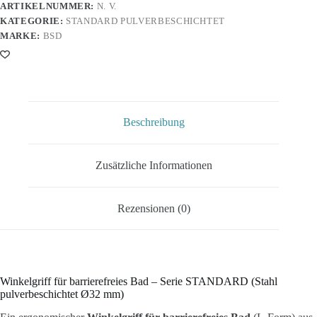
ARTIKELNUMMER:
N. V.
rechter
KATEGORIE:
STANDARD PULVERBESCHICHTET
und
linker
MARKE:
BSD
Ausführung
Menge
Beschreibung
Zusätzliche Informationen
Rezensionen (0)
Winkelgriff für barrierefreies Bad – Serie STANDARD (Stahl
pulverbeschichtet Ø32 mm)