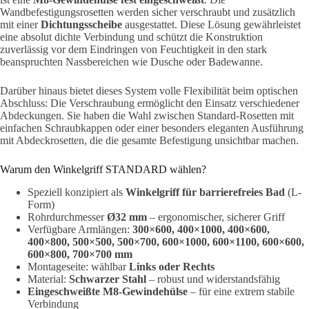
Wandbefestigungsrosetten werden sicher verschraubt und zusätzlich
mit einer
Dichtungsscheibe
ausgestattet. Diese Lösung gewährleistet
eine absolut dichte Verbindung und schützt die Konstruktion
zuverlässig vor dem Eindringen von Feuchtigkeit in den stark
beanspruchten Nassbereichen wie Dusche oder Badewanne.
Darüber hinaus bietet dieses System volle Flexibilität beim optischen
Abschluss: Die Verschraubung ermöglicht den Einsatz verschiedener
Abdeckungen. Sie haben die Wahl zwischen Standard-Rosetten mit
einfachen Schraubkappen oder einer besonders eleganten Ausführung
mit Abdeckrosetten, die die gesamte Befestigung unsichtbar machen.
Warum den Winkelgriff STANDARD wählen?
Speziell konzipiert als
Winkelgriff für barrierefreies Bad
(L-
Form)
Rohrdurchmesser
Ø32 mm
– ergonomischer, sicherer Griff
Verfügbare Armlängen:
300×600, 400×1000, 400×600,
400×800, 500×500, 500×700, 600×1000, 600×1100, 600×600,
600×800, 700×700 mm
Montageseite: wählbar
Links oder Rechts
Material:
Schwarzer Stahl
– robust und widerstandsfähig
Eingeschweißte M8-Gewindehülse
– für eine extrem stabile
Verbindung