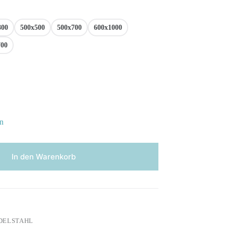
800
500x500
500x700
600x1000
700
n
In den Warenkorb
DELSTAHL