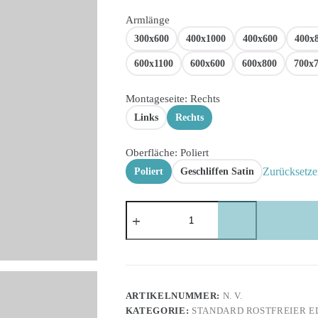
Armlänge
300x600
400x1000
400x600
400x
600x1100
600x600
600x800
700x
Montageseite
: Rechts
Links
Rechts
Oberfläche
: Poliert
Zurücksetze
Poliert
Geschliffen Satin
Winkelgriffe
90°
aus
rostfreiem
Edelstahl
in
rechter
und
ARTIKELNUMMER:
N. V.
linker
KATEGORIE:
STANDARD ROSTFREIER E
Ausführung