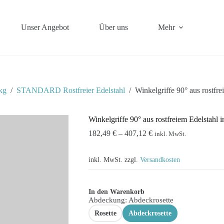
Unser Angebot
Über uns
Mehr
kg
/
STANDARD Rostfreier Edelstahl
/
Winkelgriffe 90° aus rostfre
Winkelgriffe 90° aus rostfreiem Edelstahl 
182,49
€
–
407,12
€
inkl. MwSt.
inkl. MwSt.
zzgl.
Versandkosten
In den Warenkorb
Abdeckung
: Abdeckrosette
Rosette
Abdeckrosette