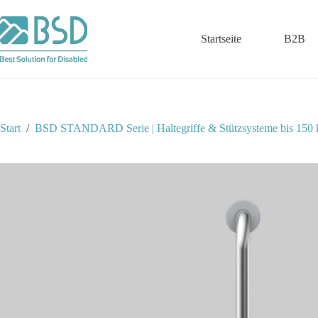
Zum
Inhalt
springen
Startseite
B2B
Start
/
BSD STANDARD Serie | Haltegriffe & Stützsysteme bis 150 